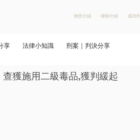
律所介紹
律師介紹
成功
分享
法律小知識
刑案｜判決分享
！查獲施用二級毒品,獲判緩起