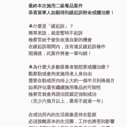
最終本次施用二級毒品案件
恭喜當事人如願得到緩起訴附命戒癮治療！
🔔什麼是「緩起訴」？
簡單來說，就是暫時不起訴
檢察官給予被告改過自新的機會
在緩起訴期間內，沒有違反緩起訴條件
期滿後，此案件將會一筆勾銷！
🔔為什麼大多數吸毒者都想要戒癮治療？
觀察勒戒會拘束施用者人身自由
需要在勒戒所內待上大約一個半月到兩個月
如果評估還有繼續施用毒品的可能性
檢察官就會再請法院裁定強制戒治
（至少六個月以上，最長不超過一年）
在戒治所內的生活就像是待在監獄
必須脫離原本的生活圈，工作也將受到影響