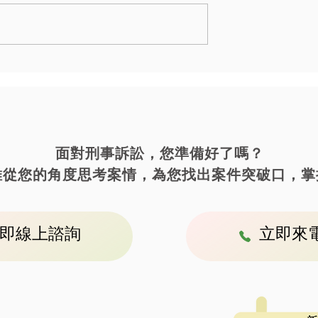
毒品列管人口被驗
｜毒品案｜被指控販賣二級
陽性反應,獲判緩起
品（甲基安非他命）獲判不
療）
訴！
​面對刑事訴訟，您準備好了嗎？
維從您的角度思考案情，為您找出案件突破口，掌
即線上諮詢
立即來