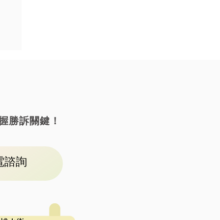
毒
起
握勝訴關鍵！
電諮詢