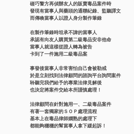
碰巧警方再偵辦友人的販賣毒品案件時
發現有當事人與藥頭的通聯紀錄、監聽譯文
而傳喚當事人以證人身分製作筆錄
在製作筆錄時坦承不諱的當事人
承認有向友人購買第二級毒品安非他命
當事人就這樣從證人轉為被告
卡到了一件施用二級毒品案
事發後當事人非常害怕自己會被勒戒
於是立刻找到法律顧問的諮詢平台詢問案件
聆聽完我們給予的專業法律見解後
也決定將案件交給本所謹慎處理！
法律顧問在針對施用一、二級毒品案件
有著一套獨家的ＳＯＰ處理流程
基本上在毒品律師嫻熟的處理下
都能夠穩穩的幫當事人拿下緩起訴！