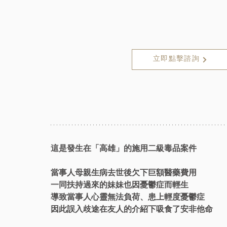
立即點擊諮詢
這是發生在「高雄」的施用二級毒品案件
當事人母親生病去世後欠下巨額醫藥費用
一同扶持過來的妹妹也因憂鬱症而輕生
導致當事人心靈無法負荷、患上輕度憂鬱症
因此誤入歧途在友人的介紹下吸食了安非他命