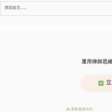
撰寫留言......
｜毒品案｜飛機群組販賣二級
｜毒品案｜
毒品被釣魚（大麻）,獲判緩刑
到二級毒品
訴（戒癮治
運用律師思
立
專業服務項目