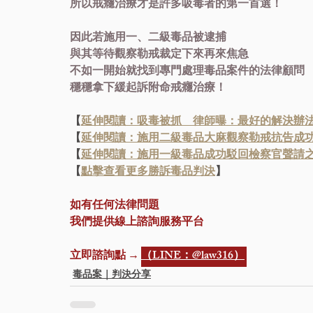
所以戒癮治療才是許多吸毒者的第一首選！
因此若施用一、二級毒品被逮捕
與其等待觀察勒戒裁定下來再來焦急
不如一開始就找到專門處理毒品案件的法律顧問
穩穩拿下緩起訴附命戒癮治療！
【
延伸閱讀：吸毒被抓　律師曝：最好的解決辦
【
延伸閱讀：施用二級毒品大麻觀察勒戒抗告成
【
延伸閱讀：施用一級毒品成功駁回檢察官聲請
【
點擊查看更多勝訴毒品判決
】
如有任何法律問題
我們提供線上諮詢服務平台
立即諮詢點 → 
（LINE：@law316）
毒品案｜判決分享