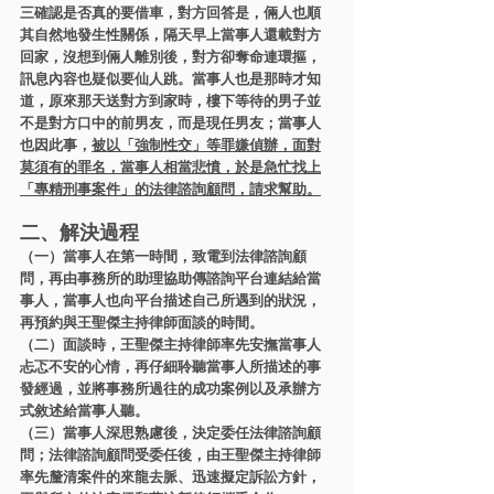
三確認是否真的要借車，對方回答是，倆人也順
其自然地發生性關係，隔天早上當事人還載對方
回家，沒想到倆人離別後，對方卻奪命連環摳，
訊息內容也疑似要仙人跳。當事人也是那時才知
道，原來那天送對方到家時，樓下等待的男子並
不是對方口中的前男友，而是現任男友；當事人
也因此事，
被以「強制性交」等罪嫌偵辦，面對
莫須有的罪名，當事人相當悲憤，於是急忙找上
「專精刑事案件」的法律諮詢顧問，請求幫助。
二、解決過程
（一）當事人在第一時間，致電到法律諮詢顧
問，再由事務所的助理協助傳諮詢平台連結給當
事人，當事人也向平台描述自己所遇到的狀況，
再預約與王聖傑主持律師面談的時間。
（二）面談時，王聖傑主持律師率先安撫當事人
忐忑不安的心情，再仔細聆聽當事人所描述的事
發經過，並將事務所過往的成功案例以及承辦方
式敘述給當事人聽。
（三）當事人深思熟慮後，決定委任法律諮詢顧
問；法律諮詢顧問受委任後，由王聖傑主持律師
率先釐清案件的來龍去脈、迅速擬定訴訟方針，