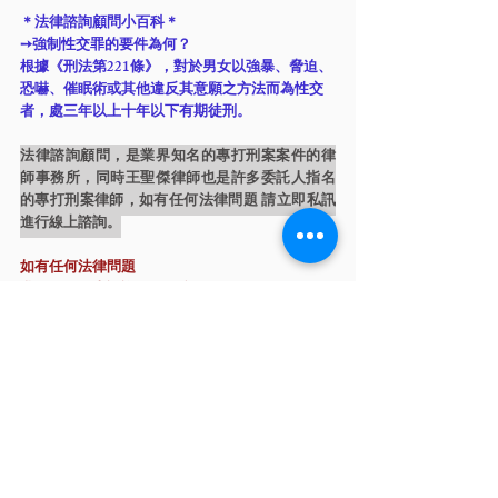
＊法律諮詢顧問小百科＊
➙強制性交罪的要件為何？
根據《刑法第221條》，對於男女以強暴、脅迫、
恐嚇、催眠術或其他違反其意願之方法而為性交
者，處三年以上十年以下有期徒刑。
法律諮詢顧問
，是業界知名的專打刑案案件的律
師事務所，同時王聖傑律師也是許多委託人指名
的專打刑案律師，如有任何法律問題 請立即私訊
進行線上諮詢。
如有任何法律問題
我們提供線上諮詢服務平台
立即諮詢點 → 
（LINE：@law316）
刑案｜判決分享
相關文章
查看全部