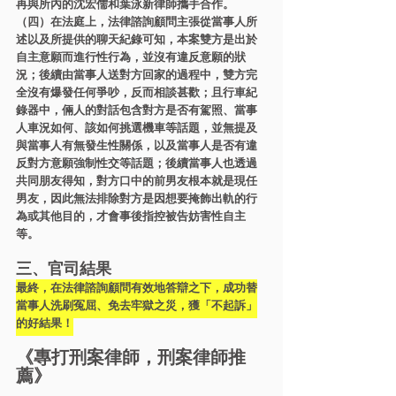
再與所內的沈宏儒和葉泳新律師攜手合作。
（四）在法庭上，法律諮詢顧問主張從當事人所
述以及所提供的聊天紀錄可知，本案雙方是出於
自主意願而進行性行為，並沒有違反意願的狀
況；後續由當事人送對方回家的過程中，雙方完
全沒有爆發任何爭吵，反而相談甚歡；且行車紀
錄器中，倆人的對話包含對方是否有駕照、當事
人車況如何、該如何挑選機車等話題，並無提及
與當事人有無發生性關係，以及當事人是否有違
反對方意願強制性交等話題；後續當事人也透過
共同朋友得知，對方口中的前男友根本就是現任
男友，因此無法排除對方是因想要掩飾出軌的行
為或其他目的，才會事後指控被告妨害性自主
等。
三、官司結果
最終，在法律諮詢顧問有效地答辯之下，成功替
當事人洗刷冤屈、免去牢獄之災，獲「不起訴」
的好結果！
《專打刑案律師，刑案律師推
薦》