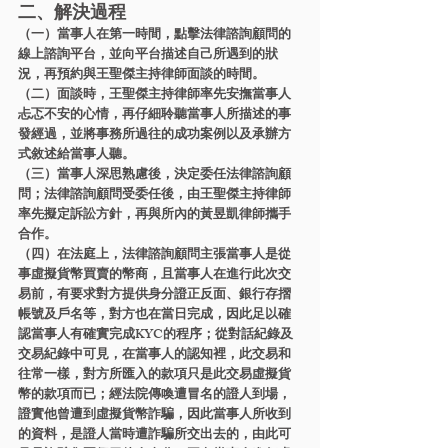
二、解決過程
（一）當事人在第一時間，點擊法律諮詢顧問的
線上諮詢平台，並向平台描述自己所遇到的狀
況，再預約與王聖傑主持律師面談的時間。
（二）面談時，王聖傑主持律師率先安撫當事人
忐忑不安的心情，再仔細聆聽當事人所描述的事
發經過，並將事務所過往的成功案例以及承辦方
式敘述給當事人聽。
（三）當事人深思熟慮後，決定委任法律諮詢顧
問；法律諮詢顧問受委任後，由王聖傑主持律師
率先擬定訴訟方針，再與所內的黃昱凱律師攜手
合作。
（四）在法庭上，法律諮詢顧問主張當事人是從
事虛擬貨幣買賣的幣商，且當事人在進行此次交
易前，有要求對方提供身分證正反面、銀行存摺
帳號及戶名等，對方也在當日完成，因此足以確
認當事人有確實完成KYC的程序；從對話紀錄及
交易紀錄中可見，在當事人的認知裡，此交易和
往常一樣，對方所匯入的款項只是此交易虛擬貨
幣的款項而已；經法院傳喚遭冒名的證人到場，
證實他曾遭到虛擬貨幣詐騙，因此當事人所收到
的資料，是證人當時遭詐騙所交出去的，由此可