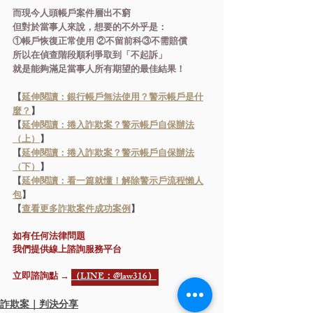
而現今人頭帳戶案件層出不窮
但對於當事人來說，想要的不外乎是：
①帳戶恢復正常使用 ②不留前科③不需賠償
所以在偵查階段順利爭取到「不起訴」
就是能夠滿足當事人所有期望的最佳結果！
【
延伸閱讀：銀行帳戶無法使用？警示帳戶是什
麼？
】
【
延伸閱讀：捲入詐欺案？警示帳戶自保辦法
（上）
】
【
延伸閱讀：捲入詐欺案？警示帳戶自保辦法
（下）
】
【
延伸閱讀：看一篇就懂！解除警示戶流程懶人
包
】
【
查看更多詐欺案件成功案例
】
如有任何法律問題
我們提供線上諮詢服務平台
立即諮詢點 → 
（LINE：@law316）
詐欺案｜判決分享