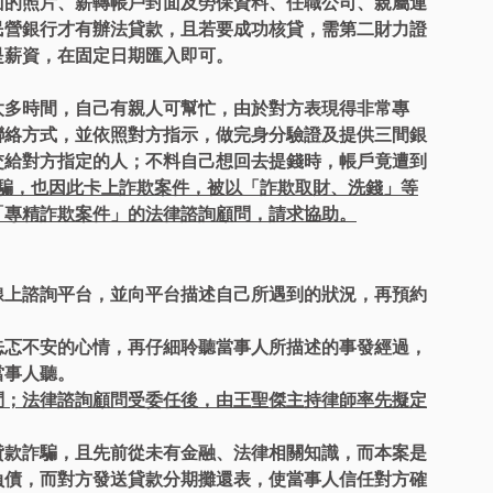
面的照片、薪轉帳戶封面及勞保資料、任職公司、親屬連
民營銀行才有辦法貸款，且若要成功核貸，需第二財力證
是薪資，在固定日期匯入即可。
太多時間，自己有親人可幫忙，由於對方表現得非常專
聯絡方式，並依照對方指示，做完身分驗證及提供三間銀
交給對方指定的人；不料自己想回去提錢時，帳戶竟遭到
詐騙，也因此卡上詐欺案件，被以「詐欺取財、洗錢」等
「專精詐欺案件」的法律諮詢顧問，請求協助。
線上諮詢平台，並向平台描述自己所遇到的狀況，再預約
忐忑不安的心情，再仔細聆聽當事人所描述的事發經過，
當事人聽。
問；法律諮詢顧問受委任後，由王聖傑主持律師率先擬定
貸款詐騙，且先前從未有金融、法律相關知識，而本案是
負債，而對方發送貸款分期攤還表，使當事人信任對方確