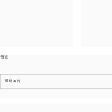
留言
撰寫留言......
｜詐欺案｜感情詐騙成車手，
｜詐欺案｜
獲無罪
財，獲無罪