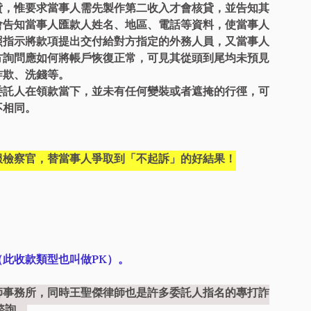
貸，惟要求當事人需先製作第二收入才會核貸，並告知其
會告知當事人匯款人姓名、地區、電話等資料，使當事人
照指示將款項提出交付給對方指定的外務人員，又當事人
方詢問應如何將帳戶恢復正常，可見其從頭到尾均未預見
詐欺、洗錢等。
委託人在領款當下，並未有任何變裝或者遮掩的行徑，可
不相同。
服檢察官，替當事人爭取到「不起訴」的好結果！
此收款類型也叫做PK）。
師事務所，同時王聖傑律師也是許多委託人指名的專打詐