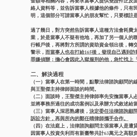
金額等相關內容，再要求當事人提供雙證件正反
絡人資料等，並告訴當事人根據他的條件，只有
明，這個部分可請當事人的朋友幫忙，只要標註
過了幾日，對方突然告訴當事人這種方法會耗費
業，於是當事人不疑有他地，再加了另一個人的
行帳戶後，再將對方所謂的資助資金領出後，轉
警示，
而當事人也在打給165後，發現自己遇到
罪嫌偵辦；擔心會因此入獄服刑的他，急忙找上
二、解決過程
（一）當事人在第一時間，點擊法律諮詢顧問的
與王聖傑主持律師面談的時間。
（二）面談時，王聖傑主持律師率先安撫當事人
並將事務所過往的成功案例以及承辦方式敘述給
（三）當事人深思熟慮後，
決定委任法律諮詢顧
訴訟方針，再與所內的鄭任晴律師攜手合作。
（四）在法庭上，法律諮詢顧問主張當事人是遭
因當事人投資失利而有新臺幣共計63萬元之高額