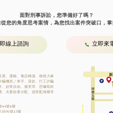
​面對刑事訴訟，您準備好了嗎？
維從您的角度思考案情，為您找出案件突破口，掌
即線上諮詢
立即來
販賣、運輸、毒品轉讓、種植大麻
詐騙機房／車手、貸款、打工詐騙
件、妨害自由、傷害罪、恐嚇取財
費、夫妻財產分配、侵害配偶權等
64號6樓
街95號17樓