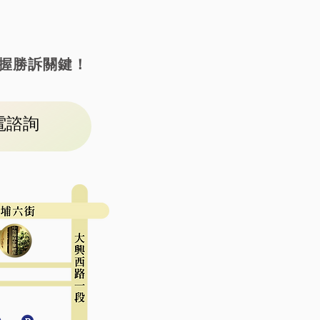
握勝訴關鍵！
電諮詢