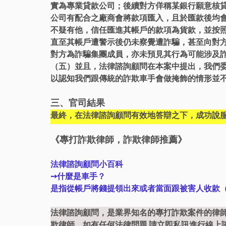
實為專業貸款公司；後續對方佯稱某銀行願意核
公司有配合之廠商會將款項匯入，且於匯款後均
不疑有他，信任匯進其帳戶的款項為貨款，並按
直至其帳戶遭警示後仍未察覺遭詐騙，甚至向對
對方為詐騙集團成員，亦未預見其行為可能涉及
（五）並且，法律諮詢顧問在本案中提出，我們
以認知我們跟傳統的詐欺車手會做掩飾的情形並
三、官司結果
最終，在法律諮詢顧問有效地答辯之下，成功說
《專打詐欺律師，詐欺律師推薦》
法律諮詢顧問小百科
➙什麼是車手？
是指從帳戶將錢提領出來或者當面跟被害人收款（
法律諮詢顧問，是業界知名的專打詐欺案件的律