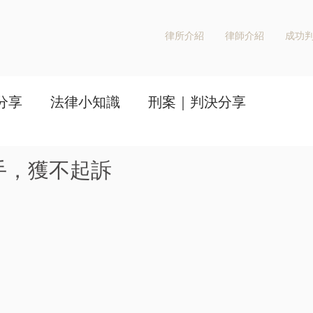
律所介紹
律師介紹
成功
分享
法律小知識
刑案｜判決分享
手，獲不起訴