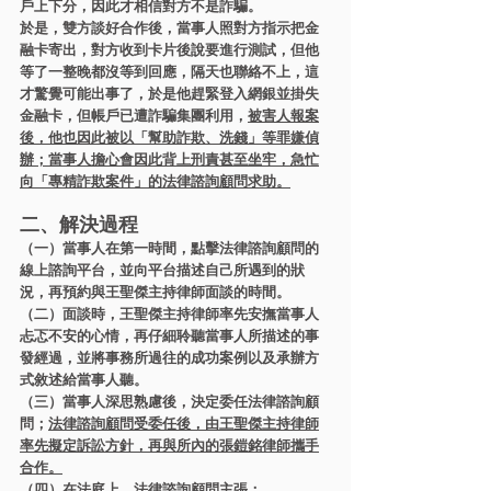
戶上下分，因此才相信對方不是詐騙。
於是，雙方談好合作後，當事人照對方指示把金
融卡寄出，對方收到卡片後說要進行測試，但他
等了一整晚都沒等到回應，隔天也聯絡不上，這
才驚覺可能出事了，於是他趕緊登入網銀並掛失
金融卡，但帳戶已遭詐騙集團利用，
被害人報案
後，他也因此被以「幫助詐欺、洗錢」等罪嫌偵
辦；當事人擔心會因此背上刑責甚至坐牢，急忙
向「專精詐欺案件」的法律諮詢顧問求助。
二、解決過程
（一）當事人在第一時間，點擊法律諮詢顧問的
線上諮詢平台，並向平台描述自己所遇到的狀
況，再預約與王聖傑主持律師面談的時間。
（二）面談時，王聖傑主持律師率先安撫當事人
忐忑不安的心情，再仔細聆聽當事人所描述的事
發經過，並將事務所過往的成功案例以及承辦方
式敘述給當事人聽。
（三）當事人深思熟慮後，決定委任法律諮詢顧
問；
法律諮詢顧問受委任後，由王聖傑主持律師
率先擬定訴訟方針，再與所內的張鎧銘律師攜手
合作。