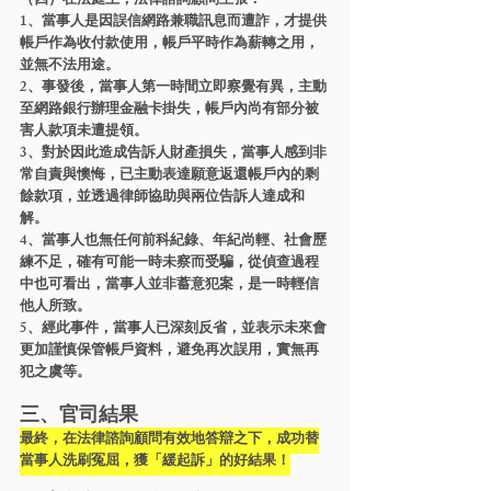
（四）在法庭上，法律諮詢顧問主張：
1、當事人是因誤信網路兼職訊息而遭詐，才提供
帳戶作為收付款使用，帳戶平時作為薪轉之用，
並無不法用途。
2、事發後，當事人第一時間立即察覺有異，主動
至網路銀行辦理金融卡掛失，帳戶內尚有部分被
害人款項未遭提領。
3、對於因此造成告訴人財產損失，當事人感到非
常自責與懊悔，已主動表達願意返還帳戶內的剩
餘款項，並透過律師協助與兩位告訴人達成和
解。
4、當事人也無任何前科紀錄、年紀尚輕、社會歷
練不足，確有可能一時未察而受騙，從偵查過程
中也可看出，當事人並非蓄意犯案，是一時輕信
他人所致。
5、經此事件，當事人已深刻反省，並表示未來會
更加謹慎保管帳戶資料，避免再次誤用，實無再
犯之虞等。
三、官司結果
最終，在法律諮詢顧問有效地答辯之下，成功替
當事人洗刷冤屈，獲「緩起訴」的好結果！