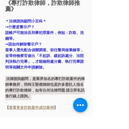
《專打詐欺律師，詐欺律師推
薦》
＊法律諮詢顧問小百科＊
➙什麼是警示戶？
該帳戶可能涉及刑事犯罪案件，例如：詐欺、洗
錢等。
➙該如何解除警示戶？
當事人需先配合偵辦調查、前往警局做筆錄等，
並等待檢察官做出「不起訴、緩起訴處分、法院
判決執行完畢」，才能檢附處分書、執行完畢證
明等相關文件申請解除。
 法律諮詢顧問，是業界知名的專打詐欺案件的律
師事務所，同時王聖傑律師也是許多委託人指名
的專打詐欺律師，如有任何法律問題 請立即私訊
進行線上諮詢。
【
查看更多詐欺案件成功案例
】
如有任何法律問題
我們提供線上諮詢服務平台