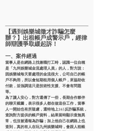
【遇到娛樂城徵才詐騙怎麼
辦？】出租帳戶成警示戶，經律
師辯護爭取緩起訴！
一、案件經過
當事人是在網路上找兼職打工時，認識一位自稱
是「九州娛樂城金流處理人員」的人，對方說：
因娛樂城每天要處理的金流很大，公司自己的帳
戶不夠用，所以會短期租用個人帳戶，來協助收
付款，並強調這只是技術性支援、不會有問題
等。
為了讓人安心，對方還傳了一些，長期合作夥伴
的聊天截圖，表示很多人都在做這份工作，當事
人一開始也有所疑慮，還特地上165反詐騙系統，
查詢對方提供的帳戶資料，結果當時顯示查無異
常，也沒被通報為詐騙；加上他自己在網路上也
查到，真的有人在玩九州娛樂城時，會跟人租帳