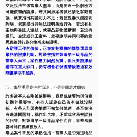
這個結果顯示，成功爭取不起訴的核心，不是用
空泛說法主張當事人無辜，而是要逐一拆解檢方
可能依賴的證據。若共同涉案者供述缺乏客觀補
強，就要指出其證明力不足；若監視器只能證明
到場，就要指出其無法證明製造行為；若沒有扣
案物與委託人連結，就要凸顯物證斷裂；若沒有
通訊、金流或分工資料，就要說明共同犯罪的意
思聯絡與行為分擔尚未被證明。
★辯護工作的價值，正在於把模糊的懷疑還原成
嚴格的證據判斷。對於被指控製造第三級毒品的
當事人而言，案件壓力固然沉重，但只要證據結
構存在重大缺口，仍有機會在偵查階段透過有效
辯護爭取不起訴。
五、毒品重罪案件的辯護，不是等開庭才開始
許多當事人在剛被偵辦時，容易低估警詢與偵查
初期的重要性。有些人認為自己沒有做就沒關
係，有些人則因害怕而不知如何陳述，甚至在沒
有釐清問題前，就作出含糊、矛盾或容易被誤解
的回答。對製造第三級毒品案件而言，這些風險
都可能在後續被放大。
毒品案件常見的爭點包括：當事人是否知道物品