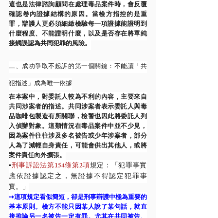
這也是法律諮詢顧問在處理毒品案件時，會反覆
確認卷內證據結構的原因。當檢方指控的是重
罪，辯護人更必須細緻檢驗每一項證據能證明到
什麼程度、不能證明什麼，以及是否存在將單純
接觸誤認為共同犯罪的風險。
二、成功爭取不起訴的第一個關鍵：不能讓「共
犯指述」成為唯一依據
在本案中，對委託人較為不利的內容，主要來自
共同涉案者的指述。共同涉案者表示委託人與毒
品咖啡包製造有所關聯，檢警也因此將委託人列
入偵辦對象。這類情況在毒品案件中並不少見，
因為案件往往涉及多名被告或少年涉案者，部分
人為了減輕自身責任，可能會供出其他人，或將
案件責任向外擴張。
▪️
刑事訴訟法第154條第2項
規定：「犯罪事實
應依證據認定之，無證據不得認定犯罪事
實。」
➙這項規定看似簡短，卻是刑事辯護中極為重要的
基本原則。檢方不能只因某人說了某句話，就直
接推論另一名被告一定有罪。尤其在共同被告、