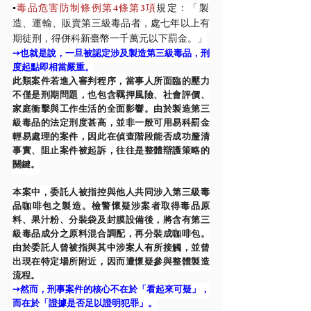
▪️
毒品危害防制條例第4條第3項
規定：「製
造、運輸、販賣第三級毒品者，處七年以上有
期徒刑，得併科新臺幣一千萬元以下罰金。」
➙也就是說，一旦被認定涉及製造第三級毒品，刑
度起點即相當嚴重。
此類案件若進入審判程序，當事人所面臨的壓力
不僅是刑期問題，也包含羈押風險、社會評價、
家庭衝擊與工作生活的全面影響。由於製造第三
級毒品的法定刑度甚高，並非一般可用易科罰金
輕易處理的案件，因此在偵查階段能否成功釐清
事實、阻止案件被起訴，往往是整體辯護策略的
關鍵。
本案中，委託人被指控與他人共同涉入第三級毒
品咖啡包之製造。檢警懷疑涉案者取得毒品原
料、果汁粉、分裝袋及封膜設備後，將含有第三
級毒品成分之原料混合調配，再分裝成咖啡包。
由於委託人曾被指與其中涉案人有所接觸，並曾
出現在特定場所附近，因而遭懷疑參與整體製造
流程。
➙然而，刑事案件的核心不在於「看起來可疑」，
而在於「證據是否足以證明犯罪」。