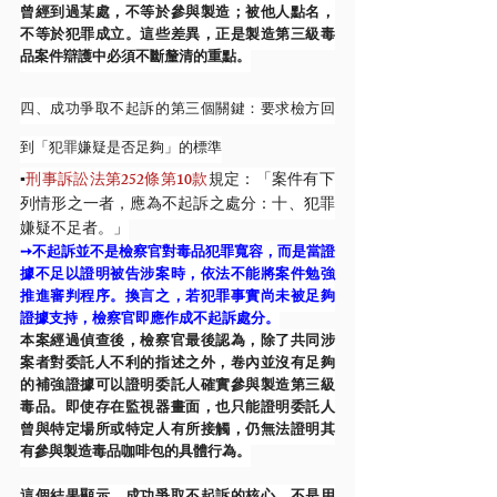
曾經到過某處，不等於參與製造；被他人點名，
不等於犯罪成立。這些差異，正是製造第三級毒
品案件辯護中必須不斷釐清的重點。
四、成功爭取不起訴的第三個關鍵：要求檢方回
到「犯罪嫌疑是否足夠」的標準
▪️
刑事訴訟法第252條第10款
規定：「案件有下
列情形之一者，應為不起訴之處分：十、犯罪
嫌疑不足者。」
➙不起訴並不是檢察官對毒品犯罪寬容，而是當證
據不足以證明被告涉案時，依法不能將案件勉強
推進審判程序。換言之，若犯罪事實尚未被足夠
證據支持，檢察官即應作成不起訴處分。
本案經過偵查後，檢察官最後認為，除了共同涉
案者對委託人不利的指述之外，卷內並沒有足夠
的補強證據可以證明委託人確實參與製造第三級
毒品。即使存在監視器畫面，也只能證明委託人
曾與特定場所或特定人有所接觸，仍無法證明其
有參與製造毒品咖啡包的具體行為。