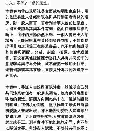
出入」不等於「參與製造」
本案卷內曾出現監視器畫面或相關影像資料，用
以佐證委託人曾經出現在與共同涉案者有關的場
所。對一般人而言，若看到當事人曾前往某處，
可能直覺認為其與案件有關。然而在刑事法律判
斷上，這樣的推論仍然不夠。一個人曾經出入某
場所，只能證明其在某時間曾經到場，不能直接
證明其知道現場正在製造毒品，也不能直接證明
其曾參與調配、分裝、封膜、搬運、保管或販
售。若沒有其他證據顯示委託人具有共同犯罪的
意思聯絡與行為分擔，就不能把一般朋友往來、
短暫到訪或單純在場，直接提升為共同製造第三
級毒品。
本案中，委託人自始即否認涉案，並說明自己與
共同涉案者僅有一般朋友關係，沒有參與毒品咖
啡包的製造。辯護方向因此集中在「證據能證明
到哪裡」這個核心問題。監視器畫面最多只能證
明委託人曾經出現，卻不能證明委託人知道毒品
製造流程，更不能證明委託人有實際參與製作、
封裝或分工。刑事案件不能以氣氛定罪，也不能
以關係定罪。與涉案人認識，不等於共同犯罪；