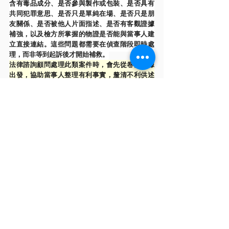
含有毒品成分、是否參與製作或包裝、是否具有
共同犯罪意思、是否只是單純在場、是否只是朋
友關係、是否被他人片面指述、是否有客觀證據
補強，以及檢方所掌握的物證是否能與當事人建
立直接連結。這些問題都需要在偵查階段即時處
理，而非等到起訴後才開始補救。
法律諮詢顧問處理此類案件時，會先從卷內證據
出發，協助當事人整理有利事實，釐清不利供述
的矛盾與不足，並將案件焦點拉回刑事訴訟的證
據法則。若案件主要建立在共同涉案者指述上，
辯護人更應特別檢驗其陳述是否前後一致、是否
與客觀證據相符、是否存在推卸責任或求取減刑
利益的可能。
六、結語：製造第三級毒品案件再嚴重，也不能
跳過證據法則
製造第三級毒品是高度嚴重的刑事指控，但刑責
越重，證據審查越不能粗糙。檢方必須證明的不
只是當事人認識誰、去過哪裡、被誰提到，而是
當事人是否確實具有製造第三級毒品的故意，並
且是否實際參與犯罪分工。