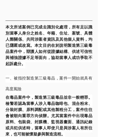
本文所述案例已完成去識別化處理，所有足以識
別當事人身分之姓名、年籍、住址、案號、具體
人際關係、共同涉案者資訊及其他個人資料，均
已隱匿或改寫。本文目的在於說明製造第三級毒
品案件中，辯護人如何從證據結構、供述可信性
與補強證據不足等面向，協助當事人成功爭取不
起訴處分。
一、被指控製造第三級毒品，案件一開始就具有
高度風險
在毒品案件中，製造第三級毒品並非一般輕罪。
檢警若認為當事人涉入毒品咖啡包、混合粉末、
分裝封膜、原料調配或其他製程分工，案件往往
會被朝向重罪方向偵辦。尤其當案件中出現毒品
原料、包裝袋、封膜機、監視器畫面、通訊紀錄
或共犯供述時，當事人即使只是與涉案人有所往
來，也可能被懷疑參與製造流程。