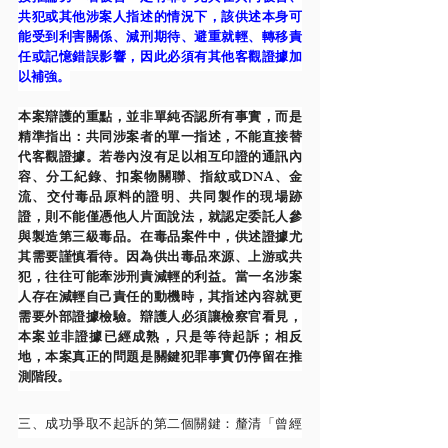
共犯或其他涉案人指述的情況下，該供述本身可
能受到利害關係、減刑期待、避重就輕、轉移責
任或記憶錯誤影響，因此必須有其他客觀證據加
以補強。
本案辯護的重點，並非單純否認所有事實，而是
精準指出：共同涉案者的單一指述，不能直接替
代客觀證據。若卷內沒有足以相互印證的通訊內
容、分工紀錄、扣案物關聯、指紋或DNA、金
流、交付毒品原料的證明、共同製作的現場跡
證，則不能僅憑他人片面說法，就認定委託人參
與製造第三級毒品。在毒品案件中，供述證據尤
其需要謹慎看待。因為供出毒品來源、上游或共
犯，往往可能牽涉刑責減輕的利益。當一名涉案
人存在減輕自己責任的動機時，其指述內容就更
需要外部證據檢驗。辯護人必須讓檢察官看見，
本案並非證據已經成熟，只是等待起訴；相反
地，本案真正的問題是關鍵犯罪事實仍停留在推
測階段。
三、成功爭取不起訴的第二個關鍵：釐清「曾經