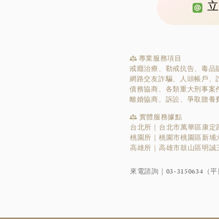
立
專業服務項目
戒癮治療、勒戒抗告、毒品
網路交友詐騙、人頭帳戶、
債務協商、各類重大刑事案
離婚協商、訴訟、爭取贍養
實體服務據點
台北所｜台北市萬華區康定路
桃園所｜桃園市桃園區新埔六
​高雄所｜高雄市鼓山區明誠三
​來電諮詢｜
03-3150634
（平日