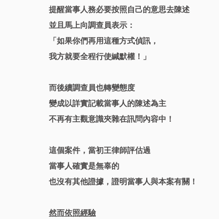
提醒當事人務必要按照自己的意思去陳述
並且馬上向調查員表示：
「如果你們再用這種方式偵訊，
我方就要全程行使緘默權！」
而後續調查員也轉變態度
變成以詳實記載當事人的陳述為主
不再有主觀意識夾雜在訊問內容中！
這個案件，當初王律師評估過
當事人確實是無辜的
也沒有其他證據，證明當事人與本案有關！
然而依照經驗