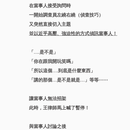
在當事人接受詢問時
一開始調查員左繞右繞（偵查技巧）
又突然直接切入主題
並
以近乎高壓、強迫性的方式偵訊當事人！
「….是不是」
「你在跟我開玩笑嗎」
「所以這個….到底是什麼東西」
「講的那個…是不是就是…」等等⋯⋯
讓當事人無法招架
此時，王律師馬上喊了暫停！
與當事人討論之後