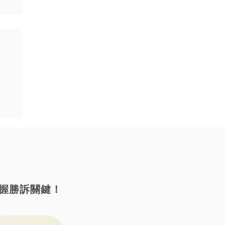
握勝訴關鍵！