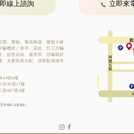
即線上諮詢
立即來
販賣、運輸、毒品轉讓、種植大麻
詐騙機房／車手、貸款、打工詐騙
件、妨害自由、傷害罪、恐嚇取財
費、夫妻財產分配、侵害配偶權等
64號6樓
街95號17樓
路687號3樓
9:00~18:00）