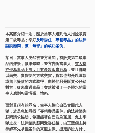
本案將介紹一則，關於當事人遭到他人指控販賣
第二級毒品；幸好
及時委任「專精毒品」的法律
諮詢顧問，獲「無罪」的成功案例
。
某日，當事人突然被警方通知，有販賣第二級毒
品的嫌疑，做筆錄時，警方告訴當事人，
有人指
控他為毒品上游，且有多次販賣行為
，並且都是
以面交、賣貨便的方式交貨，貨款也都是以匯款
或無卡提款的方式取得；由於他只是販賣公仔給
對方，從未賣過毒品！突然被潑了一身髒水的當
事人感到相當慌張、憤怒。
面對莫須有的罪名，當事人擔心自己會因此入
獄，於是急忙尋找「專精毒品案件」的法律諮詢
顧問請求協助，希望能替自己洗刷冤屈、免去牢
獄之災；法律諮詢顧問受委任後，
由王聖傑主持
律師率先掌握案件的來龍去脈、擬定訴訟方針，