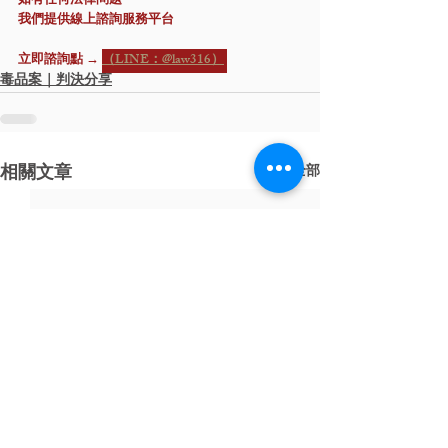
如有任何法律問題
我們提供線上諮詢服務平台
立即諮詢點 → 
（LINE：@law316）
毒品案｜判決分享
相關文章
查看全部
​面對刑事訴訟，您準備好了嗎？
運用律師思維從您的角度思考案情，為您找
出案件突破口，掌握勝訴關鍵！
​來電諮詢｜
03-3150634
（平日9:00~18:00）