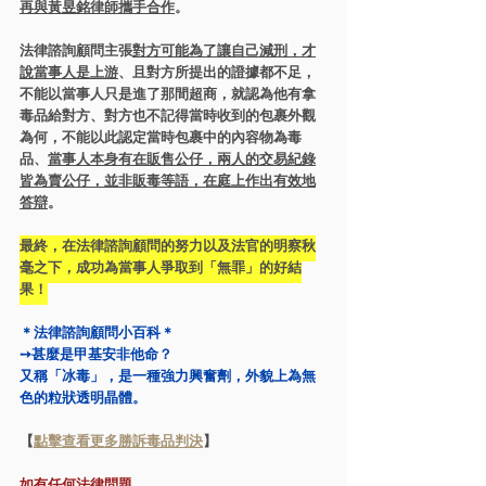
再與黃昱銘律師攜手合作
。
法律諮詢顧問主張
對方可能為了讓自己減刑，才
說當事人是上游
、且對方所提出的證據都不足，
不能以當事人只是進了那間超商，就認為他有拿
毒品給對方、對方也不記得當時收到的包裹外觀
為何，不能以此認定當時包裹中的內容物為毒
品、
當事人本身有在販售公仔，兩人的交易紀錄
皆為賣公仔，並非販毒等語，在庭上作出有效地
答辯
。
最終，在法律諮詢顧問的努力以及法官的明察秋
毫之下，成功為當事人爭取到「無罪」的好結
果！
＊法律諮詢顧問小百科＊
➙甚麼是甲基安非他命？
又稱「冰毒」，是一種強力興奮劑，外貌上為無
色的粒狀透明晶體。
【
點擊查看更多勝訴毒品判決
】