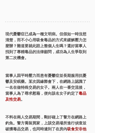
現代憂鬱症已成為一種文明病。但假如一時沒想
清楚，而不小心用吸食毒品的方式來緩解壓力怎
麼辦？難道要就此賠上整個人生嗎？還好當事人
找到了專精毒品的法律顧問，成功為人生爭取到
第二次機會。
當事人因平時壓力而患有憂鬱症並長期服用抗憂
鬱及安眠藥。某次因緣際會下，在網路上認識了
一名在做特殊交易的女子。兩人在一番交流後，
當事人為了尋求慰藉，便向該名女子約定了
毒品
及性交易
。
不料在兩人交易期間，剛好碰上了警方在網路上
釣魚。警方喬裝買家，上該交易場所進行偵查並
破獲毒品交易，也同時逮到了在房內
吸食安非他