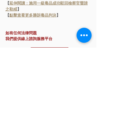
【
延伸閱讀：施用一級毒品成功駁回檢察官聲請
之勒戒
】
【
點擊查看更多勝訴毒品判決
】
如有任何法律問題
我們提供線上諮詢服務平台
立即諮詢點 → 
（LINE：@law316）
毒品案｜判決分享
相關文章
查看全部
​面對刑事訴訟，您準備好了嗎？
運用律師思維從您的角度思考案情，為您找
出案件突破口，掌握勝訴關鍵！