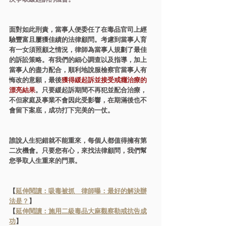
次爭取緩起訴的機會。
面對如此刑責，當事人便委任了在毒品官司上經
驗豐富且屢獲佳績的法律顧問。考慮到當事人育
有一女須照顧之情況，律師為當事人規劃了最佳
的訴訟策略。有我們的細心調查以及指導，加上
當事人的盡力配合，順利地說服檢察官當事人有
悔改的意願，最後
獲得緩起訴並接受戒癮治療的
漂亮結果
。只要緩起訴期間不再犯並配合治療，
不但家庭及事業不會因此受影響，在期滿後也不
會留下案底，成功打下完美的一仗。
誰說人生犯錯就不能重來，每個人都值得擁有第
二次機會。只要您有心，來找法律顧問，我們幫
您爭取人生重來的門票。
【
延伸閱讀：吸毒被抓　律師曝：最好的解決辦
法是？
】
【
延伸閱讀：施用二級毒品大麻觀察勒戒抗告成
功
】