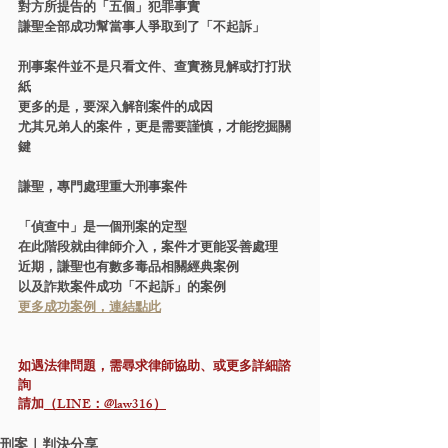
對方所提告的「五個」犯罪事實
謙聖全部成功幫當事人爭取到了「不起訴」
刑事案件並不是只看文件、查實務見解或打打狀
紙
更多的是，要深入解剖案件的成因
尤其兄弟人的案件，更是需要謹慎，才能挖掘關
鍵
謙聖，專門處理重大刑事案件
「偵查中」是一個刑案的定型
在此階段就由律師介入，案件才更能妥善處理
近期，謙聖也有數多毒品相關經典案例
以及詐欺案件成功「不起訴」的案例
更多成功案例，連結點此
如遇法律問題，需尋求律師協助、或更多詳細諮
詢
請加
（LINE：@law316）
刑案｜判決分享