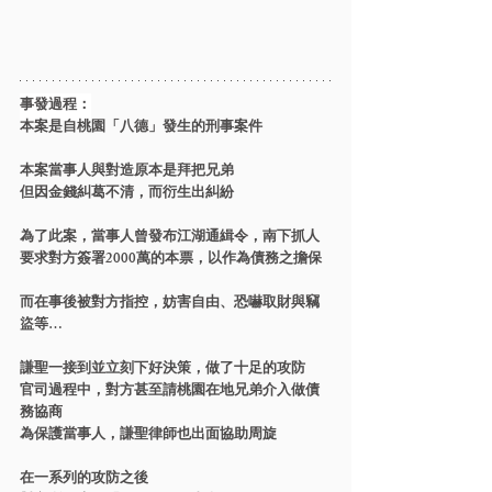
事發過程：
本案是自桃園「八德」發生的刑事案件
本案當事人與對造原本是拜把兄弟
但因金錢糾葛不清，而衍生出糾紛
為了此案，當事人曾發布江湖通緝令，南下抓人
要求對方簽署2000萬的本票，以作為債務之擔保
而在事後被對方指控，妨害自由、恐嚇取財與竊
盜等…
謙聖一接到並立刻下好決策，做了十足的攻防
官司過程中，對方甚至請桃園在地兄弟介入做債
務協商
為保護當事人，謙聖律師也出面協助周旋
在一系列的攻防之後