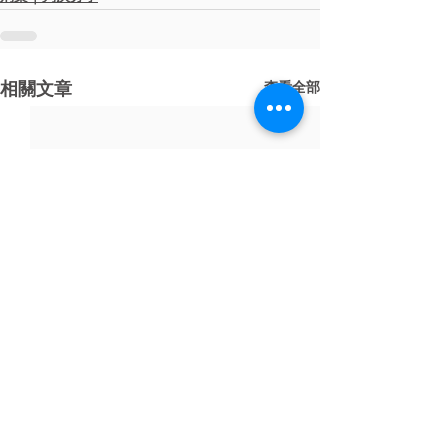
相關文章
查看全部
​面對刑事訴訟，您準備好了嗎？
運用律師思維從您的角度思考案情，為您找
出案件突破口，掌握勝訴關鍵！
​來電諮詢｜
03-3150634
（平日9:00~18:00）